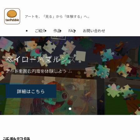
アートを、「見る」から「体験する」へ。
ご紹介
作品
FAQ
お問い合わせ
写真展や個展に
ヘイローパズル
マインド・マインズ
自身のアートをパズルにしよう
アートを囲む円環を体験しよう
遊び要素を入れたVRパズルゲーム
お問い合わせはこちら
詳細はこちら
詳細はこちら
お問い合わせはこちら
詳細はこちら
活動記録